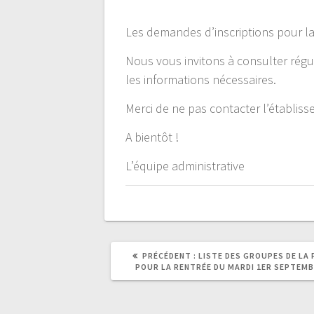
de
Les demandes d’inscriptions pour la
l’article
Nous vous invitons à consulter régul
les informations nécessaires.
Merci de ne pas contacter l’établis
A bientôt !
L’équipe administrative
ARTICLE
PRÉCÉDENT :
LISTE DES GROUPES DE LA 
PRÉCÉDENT
POUR LA RENTRÉE DU MARDI 1ER SEPTEMB
: