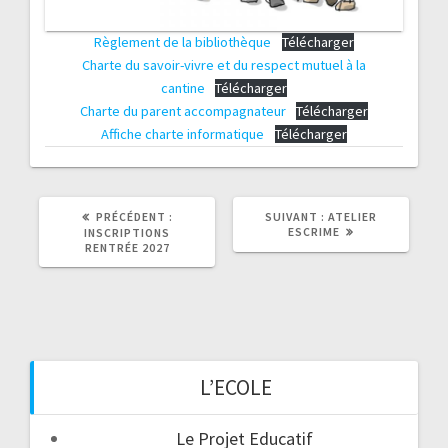
Règlement de la bibliothèque
Télécharger
Charte du savoir-vivre et du respect mutuel à la
cantine
Télécharger
Charte du parent accompagnateur
Télécharger
Affiche charte informatique
Télécharger
ARTICLE
ARTICLE
PRÉCÉDENT :
SUIVANT :
ATELIER
PRÉCÉDENT
SUIVANT
ESCRIME
INSCRIPTIONS
:
:
RENTRÉE 2027
L’ECOLE
Le Projet Educatif