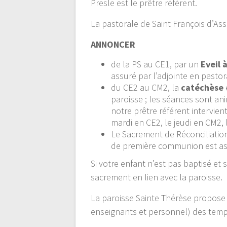
Presle est le prêtre référent.
La pastorale de Saint François d’Assi
ANNONCER
de la PS au CE1, par un
Eveil à
assuré par l’adjointe en pastor
du CE2 au CM2, la
catéchèse
paroisse ; les séances sont a
notre prêtre référent intervie
mardi en CE2, le jeudi en CM2,
Le Sacrement de Réconciliatio
de première communion est ass
Si votre enfant n’est pas baptisé et 
sacrement en lien avec la paroisse.
La paroisse Sainte Thérèse propose
enseignants et personnel) des temp