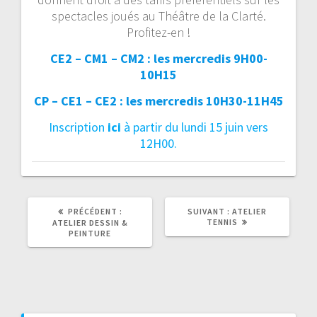
spectacles joués au Théâtre de la Clarté.
Profitez-en !
CE2 – CM1 – CM2 : les mercredis 9H00-
10H15
CP – CE1 – CE2 : les mercredis 10H30-11H45
Inscription
ici
à partir du lundi 15 juin vers
12H00.
ARTICLE
ARTICLE
PRÉCÉDENT :
SUIVANT :
ATELIER
PRÉCÉDENT
SUIVANT
TENNIS
ATELIER DESSIN &
:
:
PEINTURE